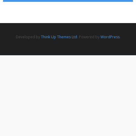
Actualités
11 JUILLET 2022
Contact
Developed by
Think Up Themes Ltd
. Powered by
WordPress
.