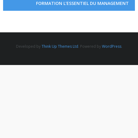
Actualités
FORMATION L’ESSENTIEL DU MANAGEMENT
2 FÉVRIER 2022
Contact
Developed by
Think Up Themes Ltd
. Powered by
WordPress
.