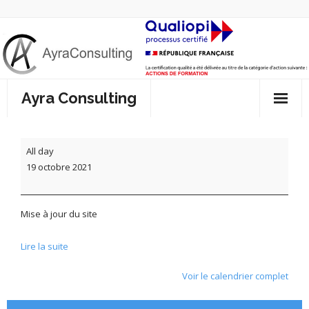
Skip
to
content
Ayra Consulting
Accueil
Mise
All day
à
Présentation
19 octobre 2021
jour
du
Coaching
site
Mise à jour du site
- Qu’est-ce que le coaching ?
Notre offre
Lire la suite
- Rôle et mission du coach
- Nos formations
Satisfaction
Voir le calendrier complet
- Les 11 compétences du coach
- Conseil & Diagnostic
Livret d’accueil